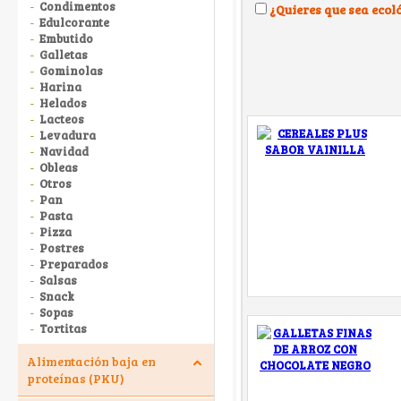
Condimentos
¿Quieres que sea ecol
Edulcorante
Embutido
Galletas
Gominolas
Harina
Helados
Lacteos
Levadura
Navidad
Obleas
Otros
Pan
Pasta
Pizza
Postres
Preparados
Salsas
Snack
Sopas
Tortitas
Alimentación baja en
proteínas (PKU)