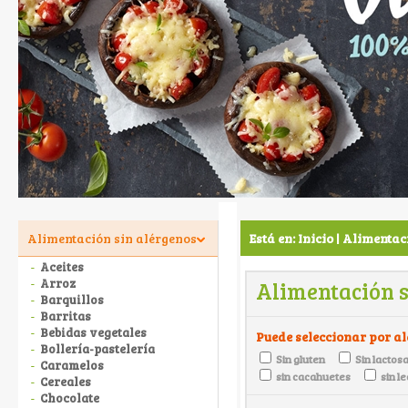
Alimentación sin alérgenos
Está en:
Inicio
Alimentaci
|
Aceites
Arroz
Alimentación s
Barquillos
Barritas
Bebidas vegetales
Puede seleccionar por a
Bollería-pastelería
Sin gluten
Sin lactos
Caramelos
sin cacahuetes
sin l
Cereales
Chocolate