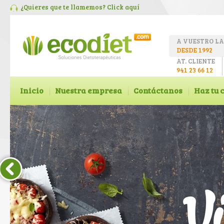
¿Quieres que te llamemos? Click
aquí
A VUESTRO L
DESDE 1992
AT. CLIENTE
941 23 66 12
Inicio
Nuestra empresa
Contáctanos
Haz tu 