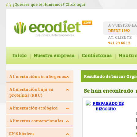
¿Quieres que te llamemos? Click
aquí
A VUESTRO L
DESDE 1992
AT. CLIENTE
941 23 66 12
Inicio
Nuestra empresa
Contáctanos
Haz tu 
Alimentación sin alérgenos
Resultado de buscar Org
Alimentación baja en
Se han encontrado
proteínas (PKU)
Alimentación ecológica
Alimentos convencionales
EPIS básicos