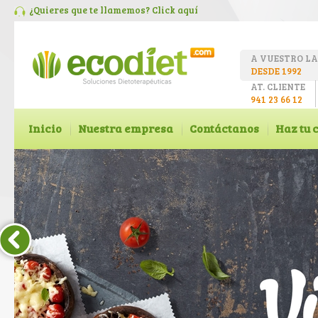
¿Quieres que te llamemos? Click
aquí
A VUESTRO L
DESDE 1992
AT. CLIENTE
941 23 66 12
Inicio
Nuestra empresa
Contáctanos
Haz tu 