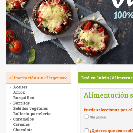
Alimentación sin alérgenos
Está en:
Inicio
Alimentaci
|
Aceites
Arroz
Alimentación s
Barquillos
Barritas
Bebidas vegetales
Puede seleccionar por a
Bollería-pastelería
Sin gluten
Caramelos
Cereales
Chocolate
¿Quieres que sea ecol