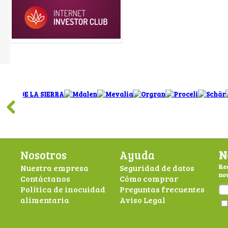
Nosotros
Ayuda
N
Nuestra empresa
Seguridad de datos
Rec
nov
Contáctanos
Cómo comprar
Política de inocuidad
Preguntas frecuentes
alimentaria
Aviso Legal