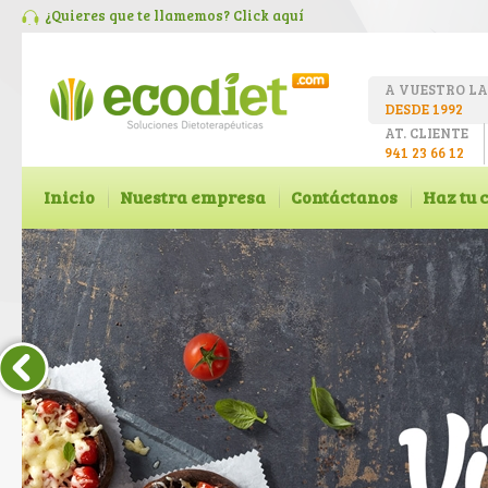
¿Quieres que te llamemos? Click
aquí
A VUESTRO L
DESDE 1992
AT. CLIENTE
941 23 66 12
Inicio
Nuestra empresa
Contáctanos
Haz tu 