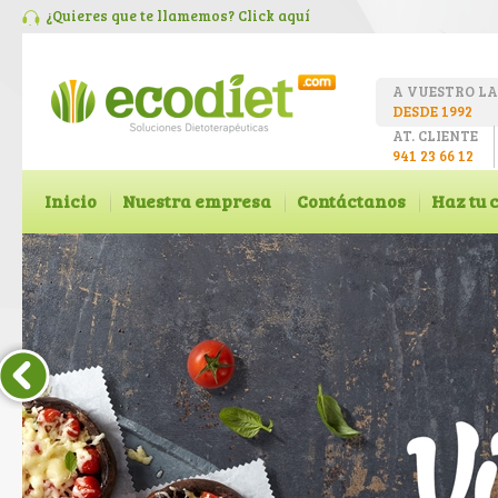
¿Quieres que te llamemos? Click
aquí
A VUESTRO L
DESDE 1992
AT. CLIENTE
941 23 66 12
Inicio
Nuestra empresa
Contáctanos
Haz tu 