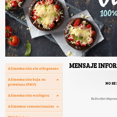
MENSAJE INFO
Alimentación sin alérgenos
Alimentación baja en
NO SE
proteínas (PKU)
Alimentación ecológica
En Ecodiet dispon
Alimentos convencionales