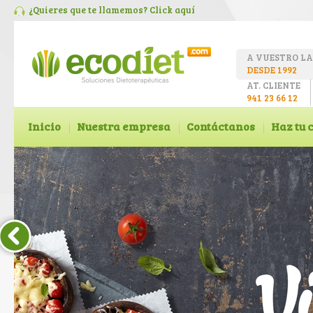
¿Quieres que te llamemos? Click
aquí
A VUESTRO L
DESDE 1992
AT. CLIENTE
941 23 66 12
Inicio
Nuestra empresa
Contáctanos
Haz tu 