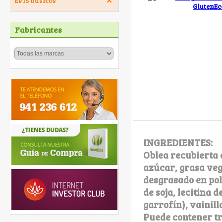
EPIS básicos
Fabricantes
INGREDIENTES:
Oblea recubierta d
azúcar, grasa vege
desgrasado en pol
de
soja,
lecitina d
garrofín), vainil
Puede contener t