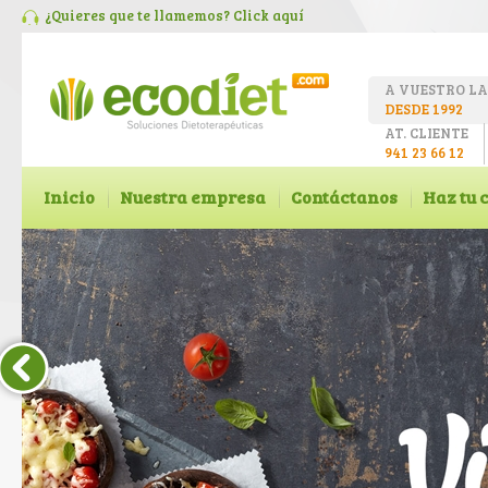
¿Quieres que te llamemos? Click
aquí
A VUESTRO L
DESDE 1992
AT. CLIENTE
941 23 66 12
Inicio
Nuestra empresa
Contáctanos
Haz tu 