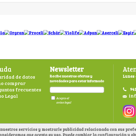
uda
Newsletter
Aten
uridad de datos
Recibe nuestras ofertas y
Lunes 
novedades para estar informado
o comprar
guntas frecuentes
941
in
so Legal
Acepto el
aviso legal
nuestros servicios y mostrarle publicidad relacionada con sus prefe
consideramos que acepta su uso. Puede cambiar la configuración u 