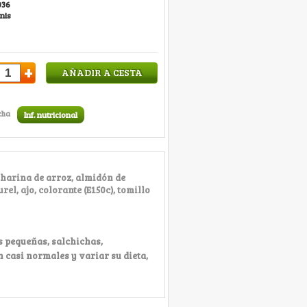
036
nis
+
AÑADIR A CESTA
cha
Inf. nutricional
, harina de arroz, almidón de
rel, ajo, colorante (E150c), tomillo
s pequeñas, salchichas,
 casi normales y variar su dieta,