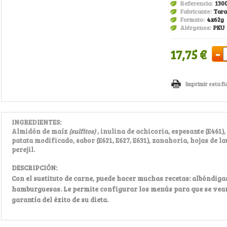
Referencia:
130
Fabricante:
Tara
Formato:
4x62g
Alérgenos:
PKU
-
17,75 €
Imprimir esta fi
INGREDIENTES:
Almidón de maíz
(sulfitos)
, inulina de achicoria, espesante (E461)
patata modificado, sabor (E621, E627, E631), zanahoria, hojas de lau
perejil.
DESCRIPCIÓN:
Con el sustituto de carne, puede hacer muchas recetas: albóndiga
hamburguesas. Le permite configurar los menús para que se vean
garantía del éxito de su dieta.