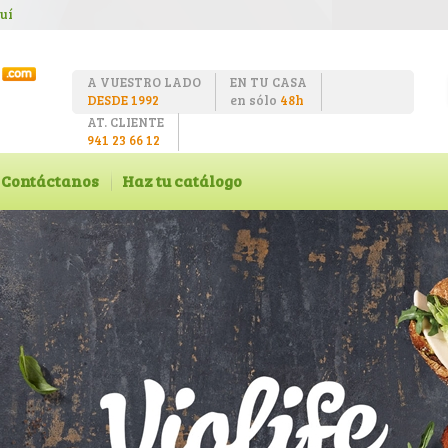
uí
A VUESTRO LADO
EN TU CASA
DESDE 1992
en sólo
48h
AT. CLIENTE
941 23 66 12
Contáctanos
Haz tu catálogo