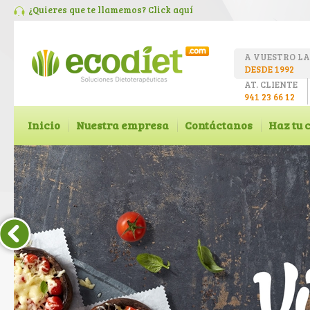
¿Quieres que te llamemos? Click
aquí
A VUESTRO L
DESDE 1992
AT. CLIENTE
941 23 66 12
Inicio
Nuestra empresa
Contáctanos
Haz tu 