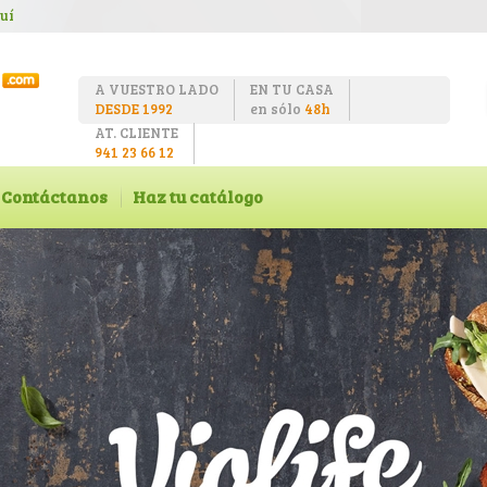
uí
A VUESTRO LADO
EN TU CASA
DESDE 1992
en sólo
48h
AT. CLIENTE
941 23 66 12
Contáctanos
Haz tu catálogo