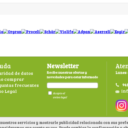
uda
Newsletter
Aten
uridad de datos
Recibe nuestras ofertas y
Lunes 
novedades para estar informado
o comprar
guntas frecuentes
941
in
so Legal
Acepto el
aviso legal
nuestros servicios y mostrarle publicidad relacionada con sus prefe
consideramos que acepta su uso. Puede cambiar la configuración u 