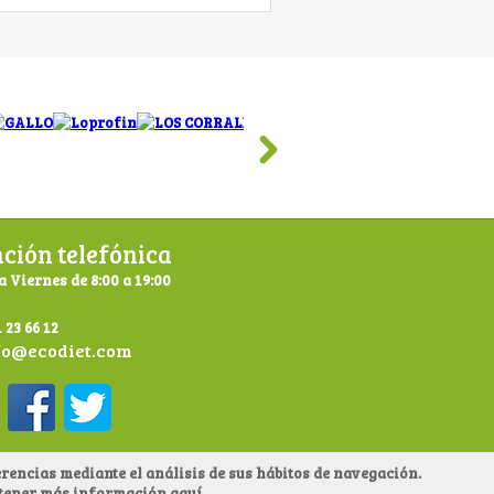
ción telefónica
a Viernes de 8:00 a 19:00
 23 66 12
fo@ecodiet.com
rencias mediante el análisis de sus hábitos de navegación.
obtener más información
aquí
.