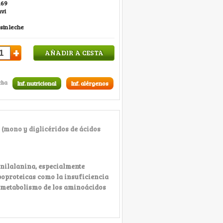
169
vi
sin leche
+
AÑADIR A CESTA
cha
Inf. nutricional
Inf. alérgenos
 (mono y diglicéridos de ácidos
enilalanina, especialmente
poproteicas como la insuficiencia
l metabolismo de los aminoácidos