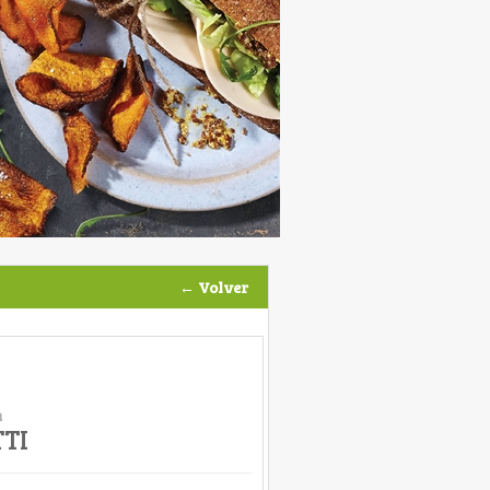
← Volver
a
TI