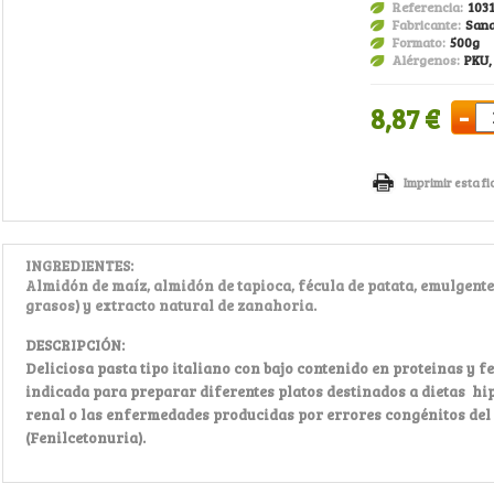
Referencia:
103
Fabricante:
Sana
Formato:
500g
Alérgenos:
PKU, 
-
8,87 €
Imprimir esta fi
INGREDIENTES
:
Almidón de maíz, almidón de tapioca, fécula de patata, emulgente
grasos) y extracto natural de zanahoria.
DESCRIPCIÓN:
Deliciosa pasta tipo italiano con bajo contenido en proteinas y f
indicada para preparar diferentes platos destinados a dietas hi
renal o las enfermedades producidas por errores congénitos de
(Fenilcetonuria).