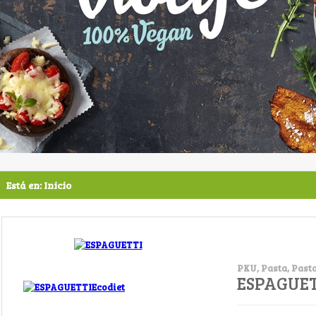
Está en:
Inicio
PKU, Pasta, Past
ESPAGUET