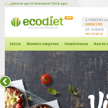
¿Quieres que te llamemos? Click
aquí
A VUESTRO L
DESDE 1992
AT. CLIENTE
941 23 66 12
Inicio
Nuestra empresa
Contáctanos
Haz tu 