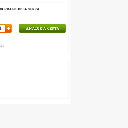
 CORRALES DE LA SIERRA
+
AÑADIR A CESTA
cha