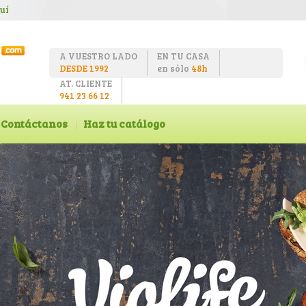
uí
A VUESTRO LADO
EN TU CASA
DESDE 1992
en sólo
48h
AT. CLIENTE
941 23 66 12
Contáctanos
Haz tu catálogo