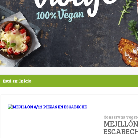
Está en:
Inicio
Conservas veget
MEJILLÓN 
ESCABEC