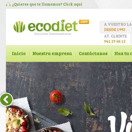
¿Quieres que te llamemos? Click
aquí
A VUESTRO L
DESDE 1992
AT. CLIENTE
941 23 66 12
Inicio
Nuestra empresa
Contáctanos
Haz tu 