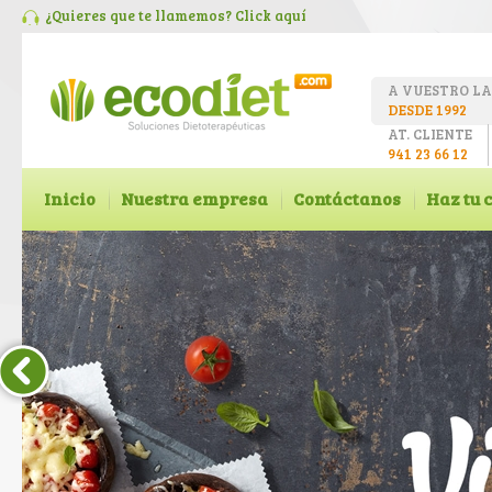
¿Quieres que te llamemos? Click
aquí
A VUESTRO L
DESDE 1992
AT. CLIENTE
941 23 66 12
Inicio
Nuestra empresa
Contáctanos
Haz tu 