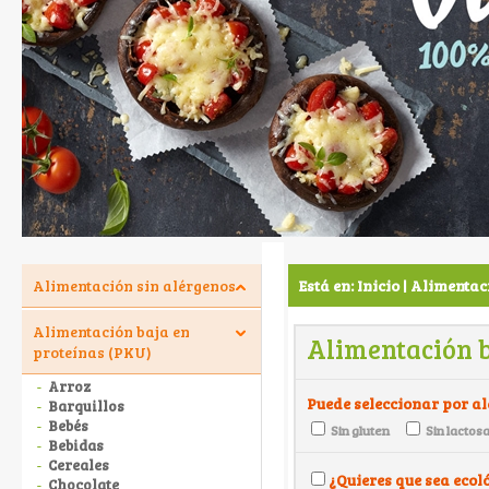
Alimentación sin alérgenos
Está en:
Inicio
Alimentaci
|
Alimentación baja en
Alimentación b
proteínas (PKU)
Arroz
Puede seleccionar por a
Barquillos
Bebés
Sin gluten
Sin lactos
Bebidas
Cereales
¿Quieres que sea ecol
Chocolate