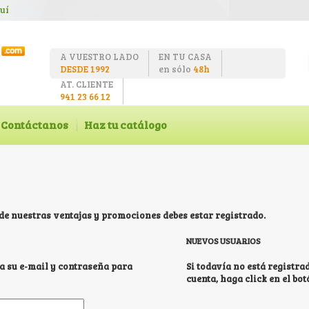
uí
A VUESTRO LADO
EN TU CASA
DESDE 1992
en sólo
48h
AT. CLIENTE
941 23 66 12
Contáctanos
Haz tu catálogo
 de nuestras ventajas y promociones debes estar registrado.
NUEVOS USUARIOS
ca su e-mail y contraseña para
Si todavía no está registr
cuenta, haga click en el bo